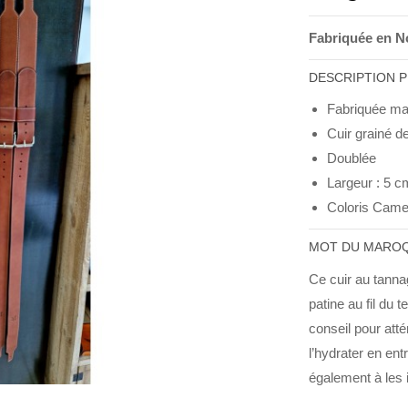
Fabriquée en N
DESCRIPTION 
Fabriquée m
Cuir grainé de
Doublée
Largeur : 5 c
Coloris Came
MOT DU MAROQ
Ce cuir au tanna
patine au fil du
conseil pour atté
l’hydrater en en
également à les 