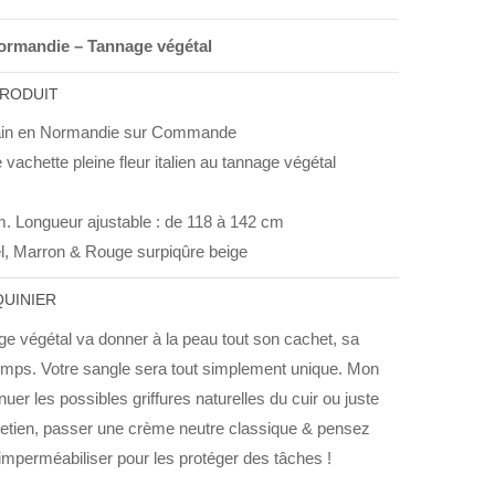
ormandie – Tannage végétal
PRODUIT
ain en Normandie sur Commande
 vachette pleine fleur italien au tannage végétal
m. Longueur ajustable : de 118 à 142 cm
l, Marron & Rouge surpiqûre beige
UINIER
ge végétal va donner à la peau tout son cachet, sa
 temps. Votre sangle sera tout simplement unique. Mon
nuer les possibles griffures naturelles du cuir ou juste
tretien, passer une crème neutre classique & pensez
imperméabiliser pour les protéger des tâches !